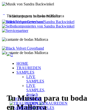
Tu cantante para tu boda en Mallorca
Música para tu boda en Mallorca
HOME
TRAUREDEN
SAMPLES
LIVE
SAMPLES
LIVE
SAMPLES,
deutsch
Tu Música para tu boda
STUDIO
SAMPLES
en Mallorca
SEKTEMPFANG