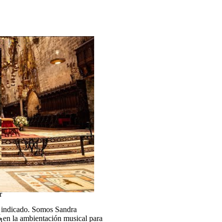
r
ar indicado. Somos
Sandra
a
 en la
ambientación musical para
l,