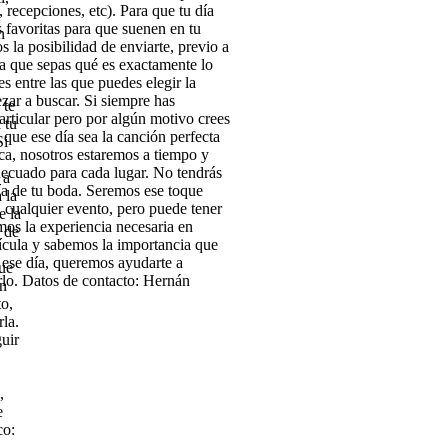
, recepciones, etc). Para que tu día
 favoritas para que suenen en tu
n
 la posibilidad de enviarte, previo a
ra que sepas qué es exactamente lo
s entre las que puedes elegir la
ezar a buscar.
Si siempre has
 te
articular
pero por algún motivo crees
 tu
 que ese día sea la canción perfecta
Si
rca, nosotros estaremos a tiempo y
ecuado para cada lugar. No tendrás
 a
ía de tu boda. Seremos ese
toque
 la
n cualquier evento, pero puede tener
e la
mos la experiencia necesaria en
 de
ícula y sabemos la importancia que
e ese día, queremos
ayudarte a
ue
rlo.
Datos de contacto:
Hernán
en
to,
rla.
uir
,
e
co: