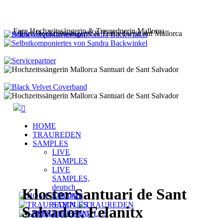
Eure Hochzeitssängerin & Traurednerin Mallorca
Eure Hochzeitssängerin & Traurednerin auf Mallorca
HOME
TRAUREDEN
SAMPLES
LIVE
SAMPLES
LIVE
SAMPLES,
deutsch
Kloster Santuari de Sant
STUDIO
SAMPLES
Salvador, Felanitx
SEKTEMPFANG